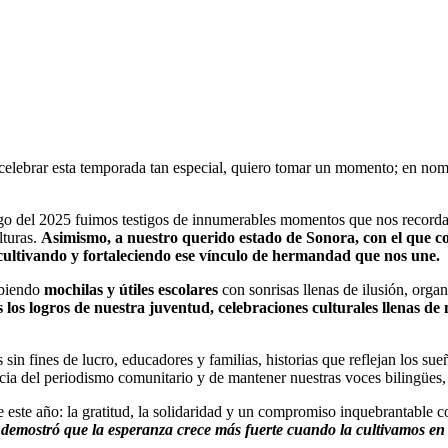
a celebrar esta temporada tan especial, quiero tomar un momento; en no
argo del 2025 fuimos testigos de innumerables momentos que nos record
lturas.
Asimismo, a nuestro querido estado de Sonora, con el que 
 cultivando y fortaleciendo ese vínculo de hermandad que nos une.
ibiendo
mochilas y útiles escolares
con sonrisas llenas de ilusión, orga
los logros de nuestra juventud, celebraciones culturales llenas de 
n fines de lucro, educadores y familias, historias que reflejan los sueñ
cia del periodismo comunitario y de mantener nuestras voces bilingües, 
de este año: la gratitud, la solidaridad y un compromiso inquebrantable
 demostró que la esperanza crece más fuerte cuando la cultivamos e